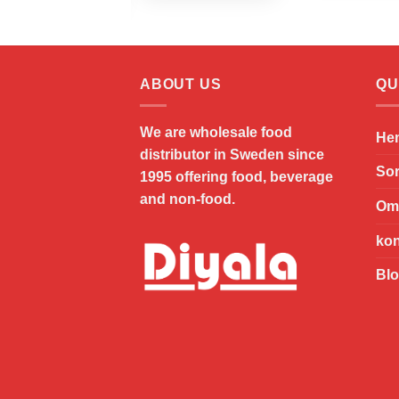
ABOUT US
QU
We are wholesale food
He
distributor in Sweden since
Sor
1995 offering food, beverage
and non-food.
Om
kon
Bl