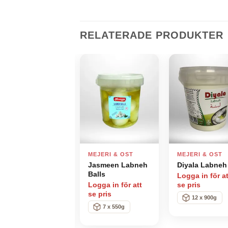
RELATERADE PRODUKTER
Add to
Add to
Ad
wishlist
wishlist
wis
MEJERI & OST
MEJERI & OST
MEJERI & OST
Jasmeen Nabulsi
Jasmeen Labneh
Diyala Labneh
Spreadable
Balls
Logga in för at
cheese
Logga in för att
se pris
Logga in för att
se pris
12 x 900g
se pris
7 x 550g
9*2*200g