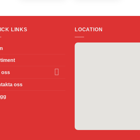
ICK LINKS
LOCATION
m
timent
 oss
takta oss
ogg