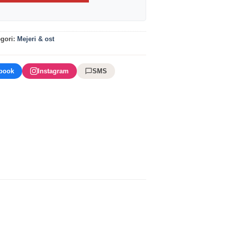
egori:
Mejeri & ost
book
Instagram
SMS