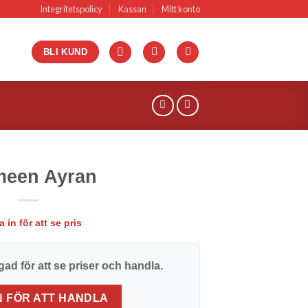
Integritetspolicy
Kassan
Mitt konto
BLI KUND
meen Ayran
 in för att se pris
ad för att se priser och handla.
N FÖR ATT HANDLA