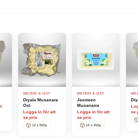
d to
Add to
Add to
hlist
wishlist
wishlist
MEJERI & OST
MEJERI & OST
MEJ
Diyala Musanara
Jasmeen
Diy
Ost
Musanarra
t
Log
Logga in för att
Logga in för att
se 
se pris
se pris
12 x 800g
16 x 450g