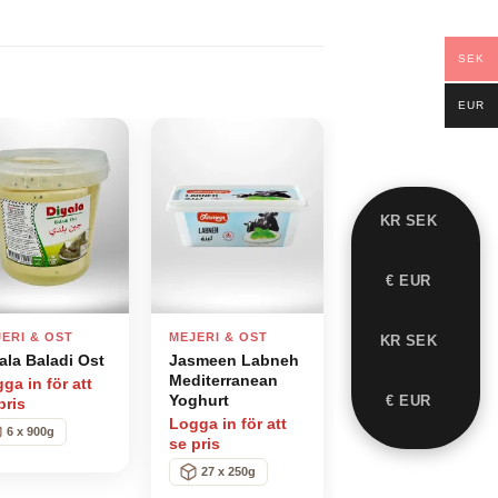
SEK
EUR
Add to
Add to
wishlist
wishlist
KR SEK
€ EUR
ERI & OST
MEJERI & OST
KR SEK
ala Baladi Ost
Jasmeen Labneh
Mediterranean
ga in för att
Yoghurt
€ EUR
pris
Logga in för att
6 x 900g
se pris
27 x 250g