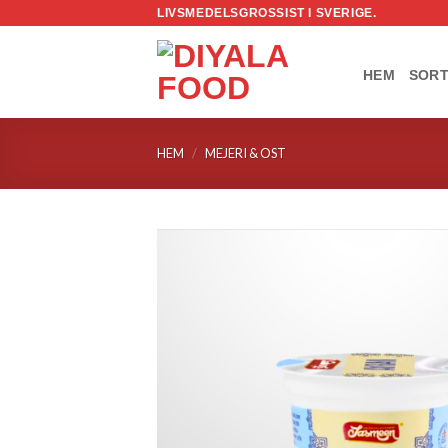
Skip
LIVSMEDELSGROSSIST I SVERIGE.
to
content
HEM
SORT
HEM
/
MEJERI & OST